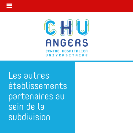
Les autres
établissements
partenaires au
sein de la
subdivision