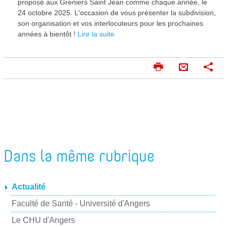
proposé aux Greniers Saint Jean comme chaque année, le
24 octobre 2025. L'occasion de vous présenter la subdivision,
son organisation et vos interlocuteurs pour les prochaines
années à bientôt !
Lire la suite
I
P
E
m
a
n
p
r
v
r
t
o
i
a
m
g
y
e
e
e
r
r
Dans la même rubrique
r
p
a
Actualité
r
Faculté de Santé - Université d'Angers
m
a
Le CHU d'Angers