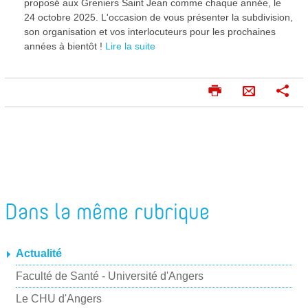
proposé aux Greniers Saint Jean comme chaque année, le
24 octobre 2025. L'occasion de vous présenter la subdivision,
son organisation et vos interlocuteurs pour les prochaines
années à bientôt !
Lire la suite
I
P
E
m
a
n
p
r
v
r
t
o
i
a
m
g
y
e
e
e
r
r
Dans la même rubrique
r
p
a
Actualité
r
Faculté de Santé - Université d'Angers
m
a
Le CHU d'Angers