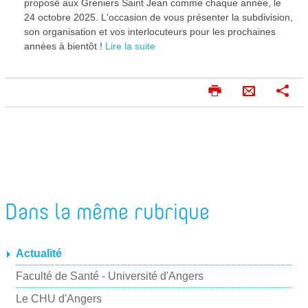
proposé aux Greniers Saint Jean comme chaque année, le
24 octobre 2025. L'occasion de vous présenter la subdivision,
son organisation et vos interlocuteurs pour les prochaines
années à bientôt !
Lire la suite
I
P
E
m
a
n
p
r
v
r
t
o
i
a
m
g
y
e
e
e
r
r
Dans la même rubrique
r
p
a
Actualité
r
Faculté de Santé - Université d'Angers
m
a
Le CHU d'Angers