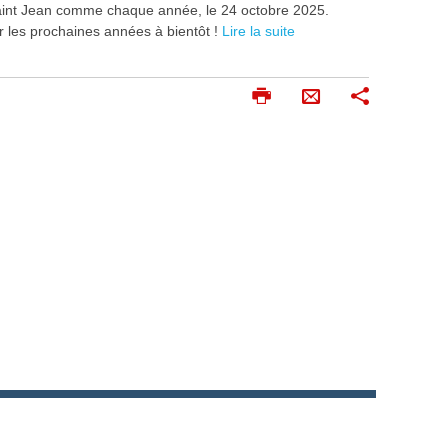
aint Jean comme chaque année, le 24 octobre 2025.
ur les prochaines années à bientôt !
Lire la suite
I
P
E
m
a
n
p
r
v
r
t
o
i
a
m
g
y
e
e
e
r
r
r
p
a
r
m
a
i