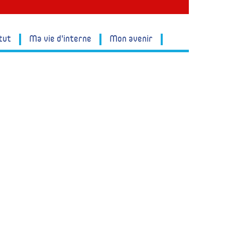
tut
Ma vie d'interne
Mon avenir