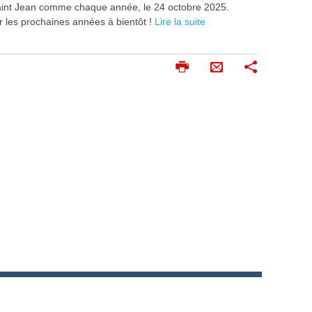
aint Jean comme chaque année, le 24 octobre 2025.
ur les prochaines années à bientôt !
Lire la suite
I
P
E
m
a
n
p
r
v
r
t
o
i
a
m
g
y
e
e
e
r
r
r
p
a
r
m
a
i