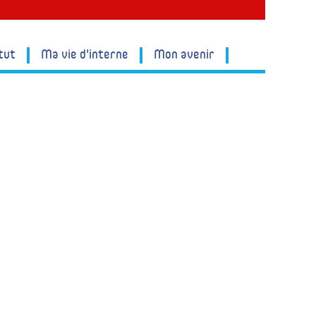
tut
Ma vie d'interne
Mon avenir