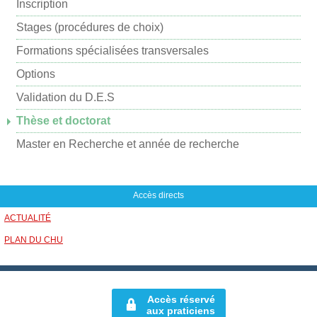
p
Inscription
a
Stages (procédures de choix)
r
Formations spécialisées transversales
m
Options
a
i
Validation du D.E.S
l
Thèse et doctorat
Master en Recherche et année de recherche
Accès directs
ACTUALITÉ
PLAN DU CHU
Accès réservé
aux praticiens