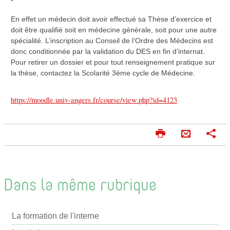
En effet un médecin doit avoir effectué sa Thèse d’exercice et
doit être qualifié soit en médecine générale, soit pour une autre
spécialité. L’inscription au Conseil de l’Ordre des Médecins est
donc conditionnée par la validation du DES en fin d’internat.
Pour retirer un dossier et pour tout renseignement pratique sur
la thèse, contactez la Scolarité 3ème cycle de Médecine.
https://moodle.univ-angers.fr/course/view.php?id=4123
I
P
E
m
a
n
p
r
v
r
t
o
i
a
Dans la même rubrique
m
g
y
e
e
e
r
r
La formation de l'interne
r