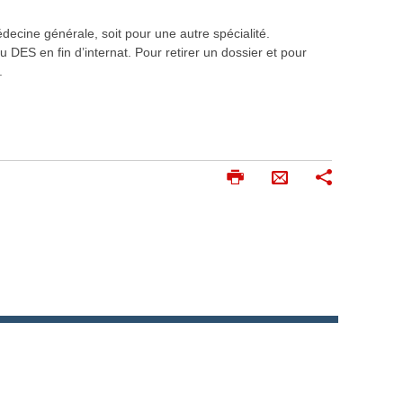
édecine générale, soit pour une autre spécialité.
u DES en fin d’internat. Pour retirer un dossier et pour
.
I
P
E
m
a
n
p
r
v
r
t
o
i
a
m
g
y
e
e
e
r
r
r
p
a
r