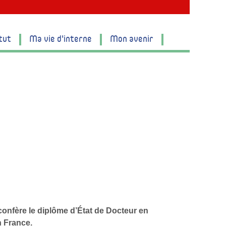
tut
Ma vie d'interne
Mon avenir
confère le diplôme d’État de Docteur en
n France.