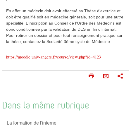
En effet un médecin doit avoir effectué sa Thèse d’exercice et
doit être qualifié soit en médecine générale, soit pour une autre
spécialité. L’inscription au Conseil de l’Ordre des Médecins est
donc conditionnée par la validation du DES en fin d’internat.
Pour retirer un dossier et pour tout renseignement pratique sur
la thèse, contactez la Scolarité 3ème cycle de Médecine.
https://moodle.univ-angers.fr/course/view.php?id=4123
I
P
E
m
a
n
p
r
v
r
t
o
i
a
Dans la même rubrique
m
g
y
e
e
e
r
r
La formation de l'interne
r