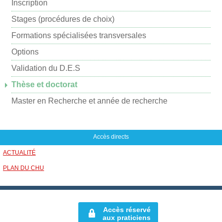
p
Inscription
a
Stages (procédures de choix)
r
Formations spécialisées transversales
m
Options
a
i
Validation du D.E.S
l
Thèse et doctorat
Master en Recherche et année de recherche
Accès directs
ACTUALITÉ
PLAN DU CHU
Accès réservé
aux praticiens