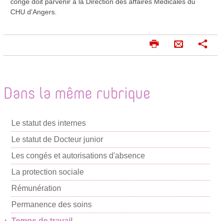
congé doit parvenir à la Direction des affaires Médicales du
CHU d'Angers.
I
P
E
m
a
n
p
r
v
r
t
o
i
a
Dans la même rubrique
m
g
y
e
e
e
r
r
Le statut des internes
r
p
Le statut de Docteur junior
a
Les congés et autorisations d'absence
r
La protection sociale
m
Rémunération
a
i
Permanence des soins
l
Temps de travail