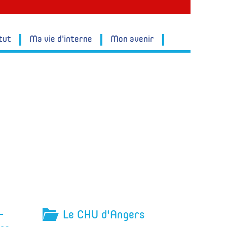
tut
Ma vie d'interne
Mon avenir
-
Le CHU d'Angers