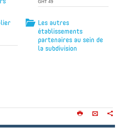
rs
GHT 49
lier
Les autres
établissements
partenaires au sein de
la subdivision
I
P
E
m
a
n
p
r
v
r
t