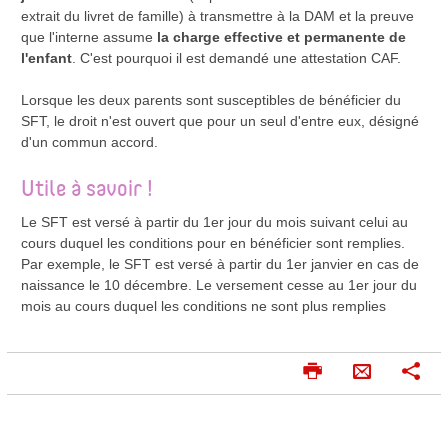
extrait du livret de famille) à transmettre à la DAM et la preuve
que l'interne assume
la charge effective et permanente de
l'enfant
. C'est pourquoi il est demandé une attestation CAF.
Lorsque les deux parents sont susceptibles de bénéficier du
SFT, le droit n'est ouvert que pour un seul d'entre eux, désigné
d'un commun accord.
Utile à savoir !
Le SFT est versé à partir du 1er jour du mois suivant celui au
cours duquel les conditions pour en bénéficier sont remplies.
Par exemple, le SFT est versé à partir du 1er janvier en cas de
naissance le 10 décembre. Le versement cesse au 1er jour du
mois au cours duquel les conditions ne sont plus remplies
I
P
E
m
a
n
p
r
v
r
t