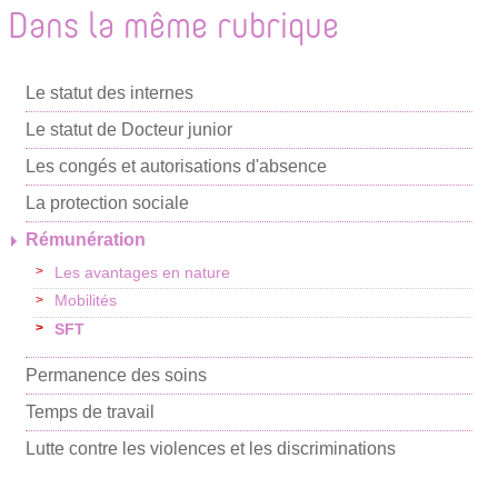
o
i
a
Dans la même rubrique
m
g
y
e
e
e
r
r
Le statut des internes
r
p
Le statut de Docteur junior
a
Les congés et autorisations d'absence
r
La protection sociale
m
Rémunération
a
Les avantages en nature
i
Mobilités
l
SFT
Permanence des soins
Temps de travail
Lutte contre les violences et les discriminations