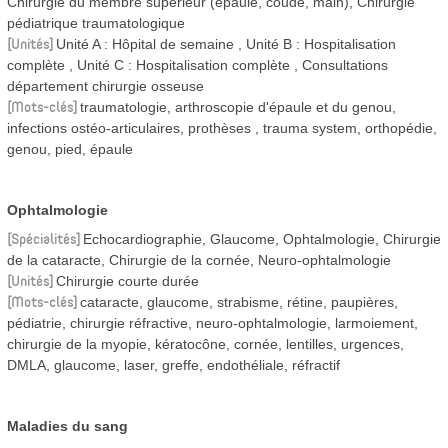
Chirurgie du membre supérieur (épaule, coude, main), Chirurgie
pédiatrique traumatologique
Unités
Unité A : Hôpital de semaine
Unité B : Hospitalisation
complète
Unité C : Hospitalisation complète
Consultations
département chirurgie osseuse
Mots-clés
traumatologie, arthroscopie d'épaule et du genou,
infections ostéo-articulaires, prothèses , trauma system, orthopédie,
genou, pied, épaule
Ophtalmologie
Spécialités
Echocardiographie, Glaucome, Ophtalmologie, Chirurgie
de la cataracte, Chirurgie de la cornée, Neuro-ophtalmologie
Unités
Chirurgie courte durée
Mots-clés
cataracte, glaucome, strabisme, rétine, paupières,
pédiatrie, chirurgie réfractive, neuro-ophtalmologie, larmoiement,
chirurgie de la myopie, kératocône, cornée, lentilles, urgences,
DMLA, glaucome, laser, greffe, endothéliale, réfractif
Maladies du sang