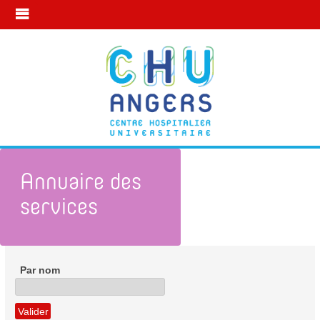
Annuaire des
services
Mon statut à l’internat
Le statut des internes
Par nom