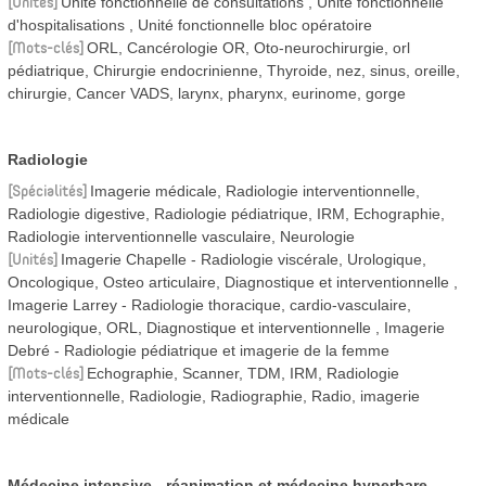
Unités
Unité fonctionnelle de consultations
Unité fonctionnelle
d'hospitalisations
Unité fonctionnelle bloc opératoire
Mots-clés
ORL, Cancérologie OR, Oto-neurochirurgie, orl
pédiatrique, Chirurgie endocrinienne, Thyroide, nez, sinus, oreille,
chirurgie, Cancer VADS, larynx, pharynx, eurinome, gorge
Radiologie
Spécialités
Imagerie médicale, Radiologie interventionnelle,
Radiologie digestive, Radiologie pédiatrique, IRM, Echographie,
Radiologie interventionnelle vasculaire, Neurologie
Unités
Imagerie Chapelle - Radiologie viscérale, Urologique,
Oncologique, Osteo articulaire, Diagnostique et interventionnelle
Imagerie Larrey - Radiologie thoracique, cardio-vasculaire,
neurologique, ORL, Diagnostique et interventionnelle
Imagerie
Debré - Radiologie pédiatrique et imagerie de la femme
Mots-clés
Echographie, Scanner, TDM, IRM, Radiologie
interventionnelle, Radiologie, Radiographie, Radio, imagerie
médicale
Médecine intensive - réanimation et médecine hyperbare