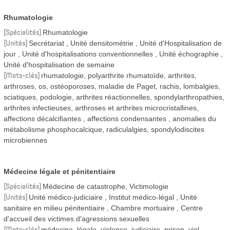
Rhumatologie
Spécialités
Rhumatologie
Unités
Secrétariat
Unité densitométrie
Unité d'Hospitalisation de
jour
Unité d'hospitalisations conventionnelles
Unité échographie
Unité d'hospitalisation de semaine
Mots-clés
rhumatologie, polyarthrite rhumatoïde, arthrites,
arthroses, os, ostéoporoses, maladie de Paget, rachis, lombalgies,
sciatiques, podologie, arthrites réactionnelles, spondylarthropathies,
arthrites infectieuses, arthroses et arthrites microcristallines,
affections décalcifiantes , affections condensantes , anomalies du
métabolisme phosphocalcique, radiculalgies, spondylodiscites
microbiennes
Médecine légale et pénitentiaire
Spécialités
Médecine de catastrophe, Victimologie
Unités
Unité médico-judiciaire
Institut médico-légal
Unité
sanitaire en milieu pénitentiaire
Chambre mortuaire
Centre
d'accueil des victimes d'agressions sexuelles
Mots-clés
médecine, légale, violence, judiciaire, prison, viol,