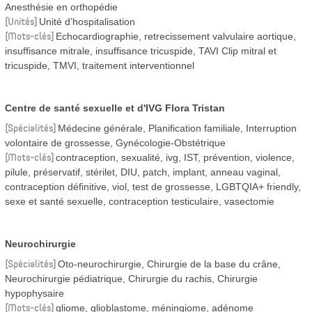
Anesthésie en orthopédie
Unités
Unité d’hospitalisation
Mots-clés
Echocardiographie, retrecissement valvulaire aortique,
insuffisance mitrale, insuffisance tricuspide, TAVI Clip mitral et
tricuspide, TMVI, traitement interventionnel
Centre de santé sexuelle et d'IVG Flora Tristan
Spécialités
Médecine générale, Planification familiale, Interruption
volontaire de grossesse, Gynécologie-Obstétrique
Mots-clés
contraception, sexualité, ivg, IST, prévention, violence,
pilule, préservatif, stérilet, DIU, patch, implant, anneau vaginal,
contraception définitive, viol, test de grossesse, LGBTQIA+ friendly,
sexe et santé sexuelle, contraception testiculaire, vasectomie
Neurochirurgie
Spécialités
Oto-neurochirurgie, Chirurgie de la base du crâne,
Neurochirurgie pédiatrique, Chirurgie du rachis, Chirurgie
hypophysaire
Mots-clés
gliome, glioblastome, méningiome, adénome