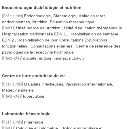
Endocrinologie-diabétologie et nutrition
Spécialités
Endocrinologie, Diabétologie, Maladies rares
endocriniennes, Nutrition, Education thérapeutique
Unités
Unité mobile de nutrition
Unité d'éducation thérapeutique
Hospitalisation traditionnelle EDN 1
Hospitalisation de semaine
EDN 2
Hospitalisation de jour Consultations Explorations
fonctionnelles
Consultations externes
Centre de référence des
pathologies de la réceptivité hormonale
Mots-clés
diabète, endocriniennes, nutrition
Centre de lutte antituberculeuse
Spécialités
Maladies infectieuses, Vaccination internationale,
Médecine interne
Mots-clés
tuberculose
Laboratoire hématologie
Spécialités
Pharmacie
Unités
Cytologie et cytométrie
Biologie moléculaire et