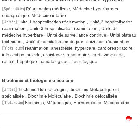
Spécialités
Réanimation médicale, Médecine hyperbare et
subaquatique, Médecine interne
Unités
Unité 1 hospitalisation réanimation
Unité 2 hospitalisation
réanimation
Unité 3 hospitalisation réanimation
Unité de
médecine hyperbare
Unité de surveillance continue
Unité plateau
technique
Unité d'hospitalisation de jour- suivi post réanimation
Mots-clés
réanimation, anesthésie, hyperbare, cardiorespiratoire,
intoxication, suicide, assistance, respiratoire, cardiovasculaire,
rénale, hépatique, hématologique, neurologique
Biochimie et biologie moléculaire
Unités
Biochimie Hormonologie
Biochimie Métabolique et
spécialisée
Biochimie Moléculaire
Biochimie délocalisée
Mots-clés
Biochimie, Métabolique, Hormonologie, Mitochondrie
I
m
p
r