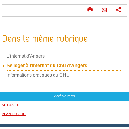
I
P
E
m
a
n
p
r
v
r
t
o
i
a
Dans la même rubrique
m
g
y
e
e
e
r
r
L'internat d'Angers
r
p
Se loger à l’internat du Chu d'Angers
a
Informations pratiques du CHU
r
m
a
Accès directs
i
ACTUALITÉ
l
PLAN DU CHU