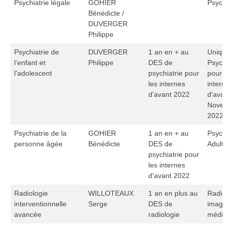
Psychiatrie légale
GOHIER
Psych
Bénédicte /
DUVERGER
Philippe
Psychiatrie de
DUVERGER
1 an en + au
Uniq
l'enfant et
Philippe
DES de
Psych
l'adolescent
psychiatrie pour
pour 
les internes
inter
d'avant 2022
d'ava
Nove
2022
Psychiatrie de la
GOHIER
1 an en + au
Psych
personne âgée
Bénédicte
DES de
Adult
psychiatrie pour
les internes
d'avant 2022
Radiologie
WILLOTEAUX
1 an en plus au
Radio
interventionnelle
Serge
DES de
image
avancée
radiologie
médic