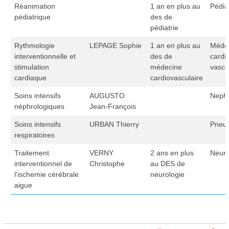
Réanimation
1 an en plus au
Pédia
pédiatrique
des de
pédiatrie
Rythmologie
LEPAGE Sophie
1 an en plus au
Méde
interventionnelle et
des de
cardi
stimulation
médecine
vascu
cardiaque
cardiovasculaire
Soins intensifs
AUGUSTO
Nephr
néphrologiques
Jean-François
Soins intensifs
URBAN Thierry
Pneu
respiratoires
Traitement
VERNY
2 ans en plus
Neuro
interventionnel de
Christophe
au DES de
l'ischemie cérébrale
neurologie
aigue