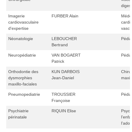
diges
Imagerie
FURBER Alain
Méde
cardiovasculaire
cardi
d'expertise
vascu
Néonatologie
LEBOUCHER
Pédia
Bertrand
Neuropédiatrie
VAN BOGAERT
Pédia
Patrick
Orthodontie des
KUN DARBOIS
Chiru
dysmorphies
Jean-Daniel
maxill
maxillo-faciales
Pneumopediatrie
TROUSSIER
Pédia
Françoise
Psychiatrie
RIQUIN Elise
Psych
périnatale
l'enfa
l'ado