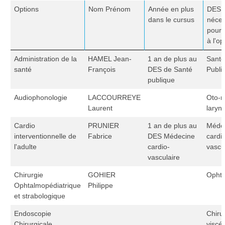
Options
Nom Prénom
Année en plus
DES
dans le cursus
néces
pour 
à l'op
Administration de la
HAMEL Jean-
1 an de plus au
Santé
santé
François
DES de Santé
Publi
publique
Audiophonologie
LACCOURREYE
Oto-r
Laurent
laryn
Cardio
PRUNIER
1 an de plus au
Méde
interventionnelle de
Fabrice
DES Médecine
cardi
l'adulte
cardio-
vascu
vasculaire
Chirurgie
GOHIER
Ophta
Ophtalmopédiatrique
Philippe
et strabologique
Endoscopie
Chiru
Chirurgicale
viscér