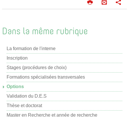
I
P
E
m
a
n
p
r
v
r
t
o
i
a
Dans la même rubrique
m
g
y
e
e
e
r
r
La formation de l'interne
r
p
Inscription
a
Stages (procédures de choix)
r
Formations spécialisées transversales
m
Options
a
i
Validation du D.E.S
l
Thèse et doctorat
Master en Recherche et année de recherche