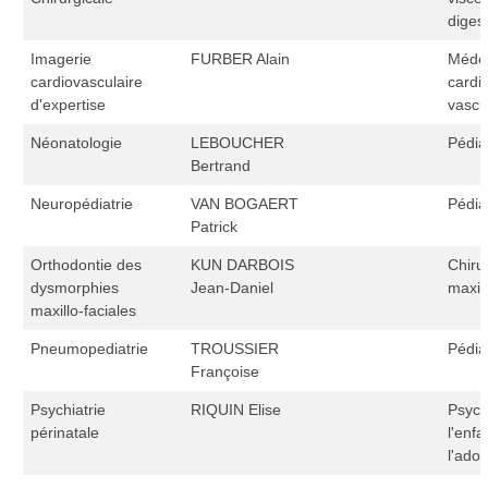
diges
Imagerie
FURBER Alain
Méde
cardiovasculaire
cardi
d'expertise
vascu
Néonatologie
LEBOUCHER
Pédia
Bertrand
Neuropédiatrie
VAN BOGAERT
Pédia
Patrick
Orthodontie des
KUN DARBOIS
Chiru
dysmorphies
Jean-Daniel
maxill
maxillo-faciales
Pneumopediatrie
TROUSSIER
Pédia
Françoise
Psychiatrie
RIQUIN Elise
Psych
périnatale
l'enfa
l'ado