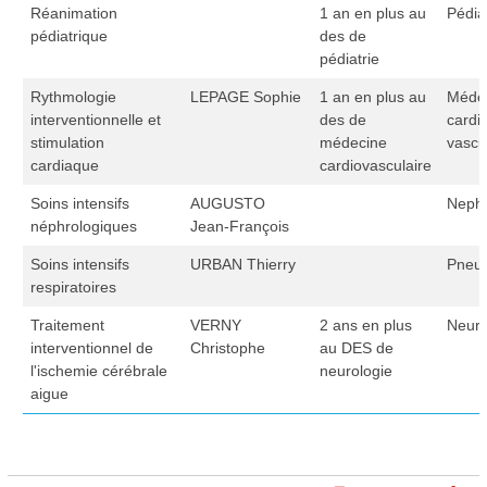
Réanimation
1 an en plus au
Pédia
pédiatrique
des de
pédiatrie
Rythmologie
LEPAGE Sophie
1 an en plus au
Méde
interventionnelle et
des de
cardi
stimulation
médecine
vascu
cardiaque
cardiovasculaire
Soins intensifs
AUGUSTO
Nephr
néphrologiques
Jean-François
Soins intensifs
URBAN Thierry
Pneu
respiratoires
Traitement
VERNY
2 ans en plus
Neuro
interventionnel de
Christophe
au DES de
l'ischemie cérébrale
neurologie
aigue