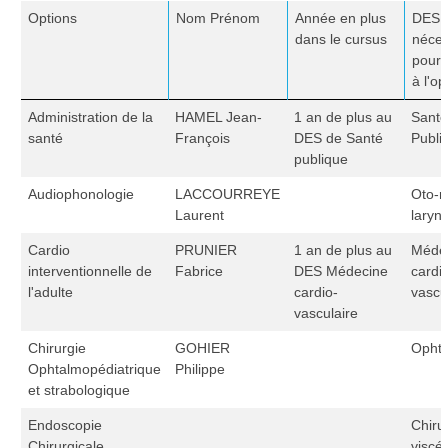
Options
Nom Prénom
Année en plus
DES
dans le cursus
néces
pour 
à l'op
Administration de la
HAMEL Jean-
1 an de plus au
Santé
santé
François
DES de Santé
Publi
publique
Audiophonologie
LACCOURREYE
Oto-r
Laurent
laryn
Cardio
PRUNIER
1 an de plus au
Méde
interventionnelle de
Fabrice
DES Médecine
cardi
l'adulte
cardio-
vascu
vasculaire
Chirurgie
GOHIER
Ophta
Ophtalmopédiatrique
Philippe
et strabologique
Endoscopie
Chiru
Chirurgicale
viscér