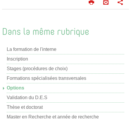
I
P
E
m
a
n
p
r
v
r
t
o
i
a
Dans la même rubrique
m
g
y
e
e
e
r
r
La formation de l'interne
r
p
Inscription
a
Stages (procédures de choix)
r
Formations spécialisées transversales
m
Options
a
i
Validation du D.E.S
l
Thèse et doctorat
Master en Recherche et année de recherche