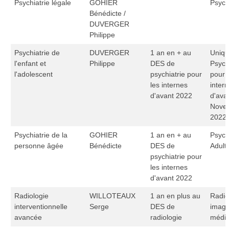
Psychiatrie légale
GOHIER
Psych
Bénédicte /
DUVERGER
Philippe
Psychiatrie de
DUVERGER
1 an en + au
Uniq
l'enfant et
Philippe
DES de
Psych
l'adolescent
psychiatrie pour
pour 
les internes
inter
d'avant 2022
d'ava
Nove
2022
Psychiatrie de la
GOHIER
1 an en + au
Psych
personne âgée
Bénédicte
DES de
Adult
psychiatrie pour
les internes
d'avant 2022
Radiologie
WILLOTEAUX
1 an en plus au
Radio
interventionnelle
Serge
DES de
image
avancée
radiologie
médic