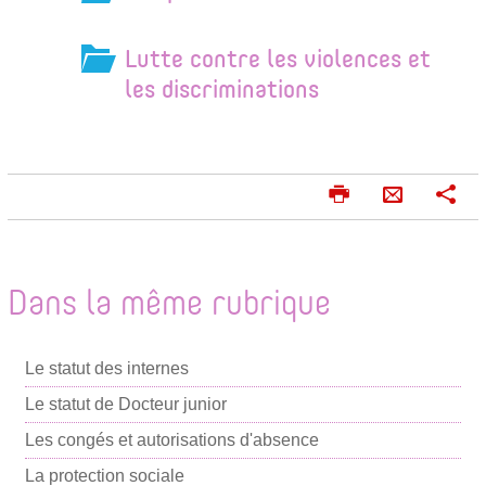
Lutte contre les violences et
les discriminations
I
P
E
m
a
n
p
r
v
r
t
o
i
a
Dans la même rubrique
m
g
y
e
e
e
r
r
Le statut des internes
r
p
Le statut de Docteur junior
a
Les congés et autorisations d'absence
r
La protection sociale