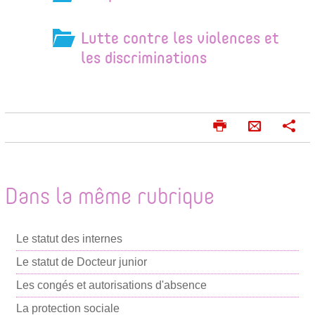
Lutte contre les violences et
les discriminations
I
P
E
m
a
n
p
r
v
r
t
o
i
a
Dans la même rubrique
m
g
y
e
e
e
r
r
Le statut des internes
r
p
Le statut de Docteur junior
a
Les congés et autorisations d'absence
r
La protection sociale