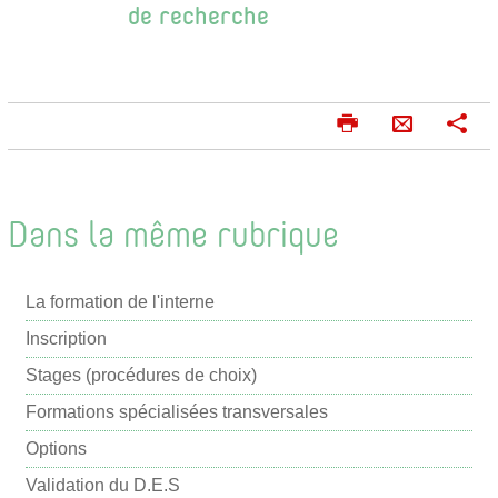
de recherche
I
P
E
m
a
n
p
r
v
r
t
o
i
a
Dans la même rubrique
m
g
y
e
e
e
r
r
La formation de l'interne
r
p
Inscription
a
Stages (procédures de choix)
r
Formations spécialisées transversales
m
Options
a
i
Validation du D.E.S