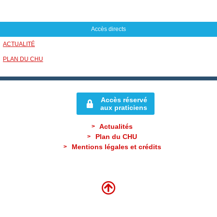
m
a
i
Accès directs
l
ACTUALITÉ
PLAN DU CHU
Accès réservé
aux praticiens
Actualités
Plan du CHU
Mentions légales et crédits