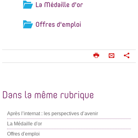
La Médaille d'or
Offres d'emploi
I
P
E
m
a
n
p
r
v
r
t
o
i
a
m
g
y
Dans la même rubrique
e
e
e
r
r
r
Après l’internat : les perspectives d’avenir
p
a
La Médaille d'or
r
Offres d'emploi