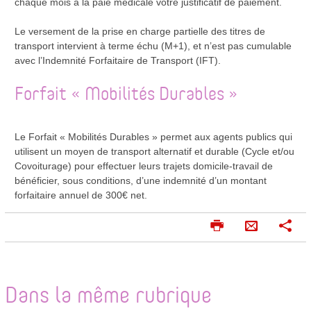
chaque mois à la paie médicale votre justificatif de paiement.
Le versement de la prise en charge partielle des titres de
transport intervient à terme échu (M+1), et n’est pas cumulable
avec l’Indemnité Forfaitaire de Transport (IFT).
Forfait « Mobilités Durables »
Le Forfait « Mobilités Durables » permet aux agents publics qui
utilisent un moyen de transport alternatif et durable (Cycle et/ou
Covoiturage) pour effectuer leurs trajets domicile-travail de
bénéficier, sous conditions, d’une indemnité d’un montant
forfaitaire annuel de 300€ net.
I
P
E
m
a
n
p
r
v
r
t
o
i
a
Dans la même rubrique
m
g
y