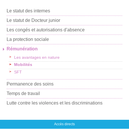
e
e
e
r
r
Le statut des internes
r
p
Le statut de Docteur junior
a
Les congés et autorisations d'absence
r
La protection sociale
m
Rémunération
a
Les avantages en nature
i
Mobilités
l
SFT
Permanence des soins
Temps de travail
Lutte contre les violences et les discriminations
Accès directs