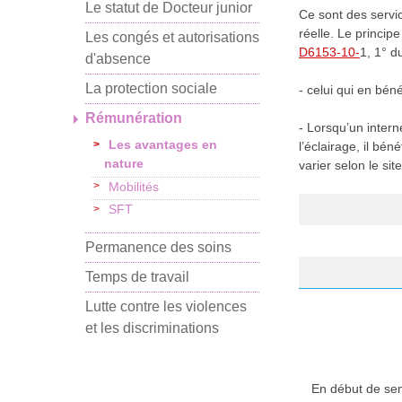
Le statut de Docteur junior
Ce sont des servic
réelle. Le principe
Les congés et autorisations
D6153-10-
1, 1° d
d'absence
La protection sociale
- celui qui en bén
Rémunération
- Lorsqu’un intern
Les avantages en
l’éclairage, il bé
nature
varier selon le si
Mobilités
SFT
Permanence des soins
Temps de travail
Lutte contre les violences
et les discriminations
En début de sem