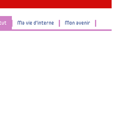
tut
Ma vie d'interne
Mon avenir