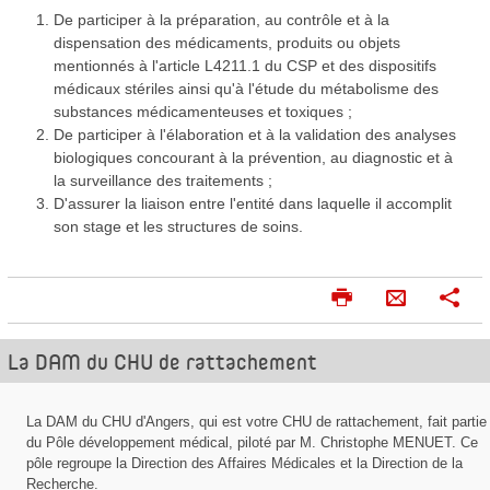
De participer à la préparation, au contrôle et à la
dispensation des médicaments, produits ou objets
mentionnés à l'article L4211.1 du CSP et des dispositifs
médicaux stériles ainsi qu'à l'étude du métabolisme des
substances médicamenteuses et toxiques ;
De participer à l'élaboration et à la validation des analyses
biologiques concourant à la prévention, au diagnostic et à
la surveillance des traitements ;
D'assurer la liaison entre l'entité dans laquelle il accomplit
son stage et les structures de soins.
I
P
E
m
a
n
p
r
La DAM du CHU de rattachement
v
r
t
o
i
a
m
g
y
La DAM du CHU d'Angers, qui est votre CHU de rattachement, fait partie
e
e
du Pôle développement médical, piloté par M. Christophe MENUET. Ce
e
r
r
pôle regroupe la Direction des Affaires Médicales et la Direction de la
r
Recherche.