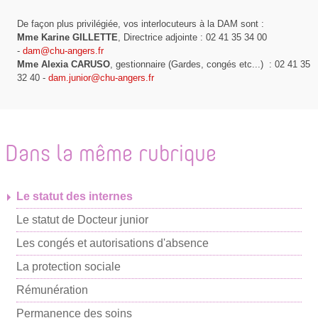
p
De façon plus privilégiée, vos interlocuteurs à la DAM sont :
a
Mme Karine GILLETTE
, Directrice adjointe : 02 41 35 34 00
r
-
dam@chu-angers.fr
Mme Alexia CARUSO
, gestionnaire (Gardes, congés etc...) : 02 41 35
m
32 40 -
dam.junior@chu-angers.fr
a
i
l
Dans la même rubrique
Le statut des internes
Le statut de Docteur junior
Les congés et autorisations d'absence
La protection sociale
Rémunération
Permanence des soins