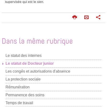
supervisée qui est le sien.
I
P
E
m
a
n
p
r
v
r
t
o
i
a
Dans la même rubrique
m
g
y
e
e
e
r
r
Le statut des internes
r
p
Le statut de Docteur junior
a
Les congés et autorisations d'absence
r
La protection sociale
m
Rémunération
a
i
Permanence des soins
l
Temps de travail