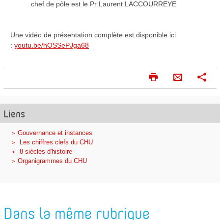
chef de pôle est le Pr Laurent LACCOURREYE
Une vidéo de présentation complète est disponible ici
:
youtu.be/hOSSePJga68
I
P
E
m
a
n
p
r
v
r
t
Liens
o
i
a
m
g
y
Gouvernance et instances
e
e
Les chiffres clefs du CHU
e
r
r
8 siècles d'histoire
r
Organigrammes du CHU
p
a
r
Dans la même rubrique
m