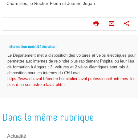
Charmilles, le Rocher-Fleuri et Jeanne Jugan.
I
P
E
m
a
n
p
r
v
r
t
Information mobilité durable !
o
i
a
Le Département met à disposition des voitures et vélos électriques pour
m
g
y
permettre aux internes de rejoindre plus rapidement l'hôpital ou leur lieu
e
e
e
de formation à Angers : 3
voitures et 2 vélos électriques sont mis à
r
r
disposition pour les internes du CH Laval.
r
https://www.chlaval.fr/centre-hospitalier-laval-professionnel_internes_les-
p
plus-d-un-semestre-a-laval.phtml
a
r
m
Dans la même rubrique
a
i
l
Actualité