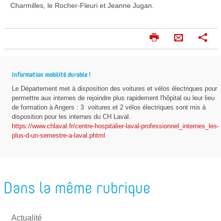
Charmilles, le Rocher-Fleuri et Jeanne Jugan.
I
P
E
m
a
n
p
r
v
r
t
Information mobilité durable !
o
i
a
Le Département met à disposition des voitures et vélos électriques pour
m
g
y
permettre aux internes de rejoindre plus rapidement l'hôpital ou leur lieu
e
e
e
de formation à Angers : 3
voitures et 2 vélos électriques sont mis à
r
r
disposition pour les internes du CH Laval.
r
https://www.chlaval.fr/centre-hospitalier-laval-professionnel_internes_les-
p
plus-d-un-semestre-a-laval.phtml
a
r
m
Dans la même rubrique
a
i
l
Actualité