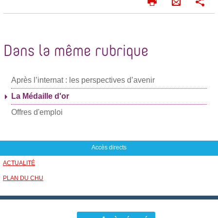
I
P
E
m
a
n
p
r
v
r
t
o
i
a
Dans la même rubrique
m
g
y
e
e
e
r
r
Après l’internat : les perspectives d’avenir
r
p
La Médaille d'or
a
Offres d'emploi
r
m
a
Accès directs
i
ACTUALITÉ
l
PLAN DU CHU