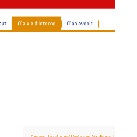
tut
Ma vie d'interne
Mon avenir
Angers, la ville préférée des étudiants !