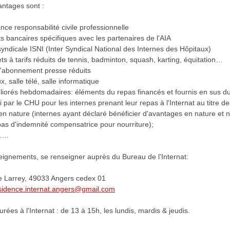
antages sont :
ce responsabilité civile professionnelle
s bancaires spécifiques avec les partenaires de l'AIA
syndicale ISNI (Inter Syndical National des Internes des Hôpitaux)
kets à tarifs réduits de tennis, badminton, squash, karting, équitation…
d'abonnement presse réduits
x, salle télé, salle informatique
iorés hebdomadaires: éléments du repas financés et fournis en sus d
i par le CHU pour les internes prenant leur repas à l'Internat au titre de
n nature (internes ayant déclaré bénéficier d'avantages en nature et 
as d'indemnité compensatrice pour nourriture);
 ….
eignements, se renseigner auprès du Bureau de l'Internat:
e Larrey, 49033 Angers cedex 01
sidence.internat.angers@gmail.com
es à l'Internat : de 13 à 15h, les lundis, mardis & jeudis.