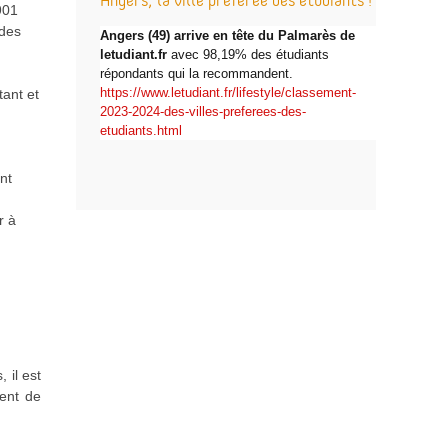
901
 des
Angers (49) arrive en tête du Palmarès de
letudiant.fr
avec 98,19% des étudiants
répondants qui la recommandent.
https://www.letudiant.fr/lifestyle/classement-
tant et
2023-2024-des-villes-preferees-des-
etudiants.html
nt
r à
 il est
ment de