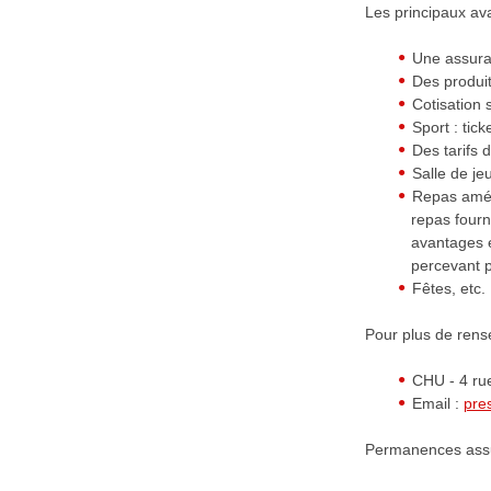
Les principaux av
Une assuran
Des produit
Cotisation 
Sport : tic
Des tarifs 
Salle de jeu
Repas amél
repas fourn
avantages e
percevant p
Fêtes, etc.
Pour plus de rens
CHU - 4 ru
Email :
pre
Permanences assuré