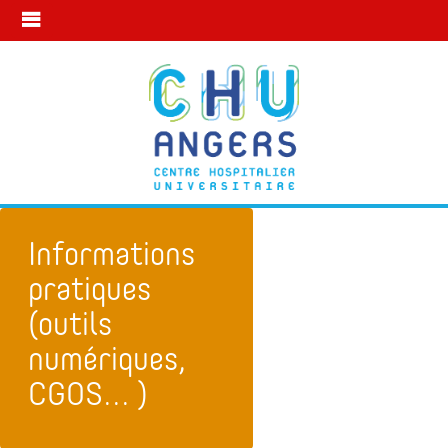
Informations
pratiques
(outils
numériques,
CGOS... )