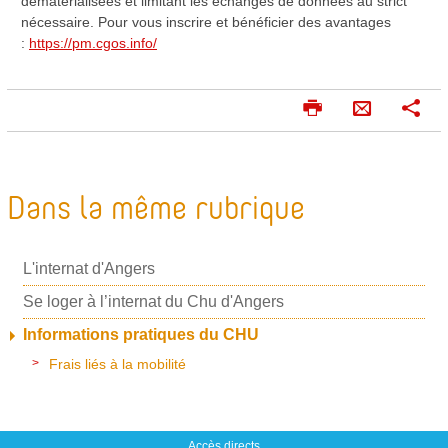
dématérialisées et limitant les échanges de données au strict
nécessaire. Pour vous inscrire et bénéficier des avantages
:
https://pm.cgos.info/
I
P
E
m
a
n
p
r
v
r
t
o
i
a
Dans la même rubrique
m
g
y
e
e
e
r
r
L'internat d'Angers
r
p
Se loger à l’internat du Chu d'Angers
a
Informations pratiques du CHU
r
Frais liés à la mobilité
m
a
i
Accès directs