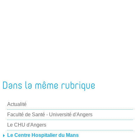
m
g
y
e
e
e
r
r
r
p
a
r
m
a
i
l
Dans la même rubrique
Actualité
Faculté de Santé - Université d'Angers
Le CHU d'Angers
Le Centre Hospitalier du Mans