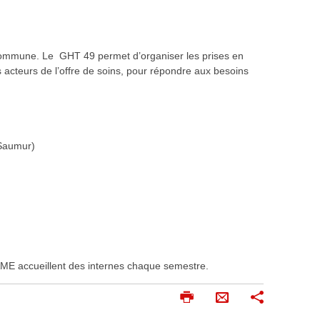
e commune. Le GHT 49 permet d’organiser les prises en
acteurs de l’offre de soins, pour répondre aux besoins
 Saumur)
AME accueillent des internes chaque semestre.
I
P
E
m
a
n