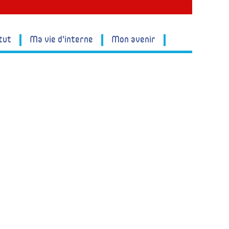
tut
Ma vie d'interne
Mon avenir