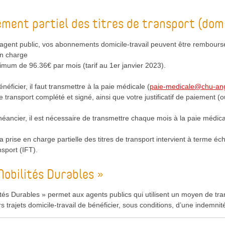
ent partiel des titres de transport (domi
d’agent public, vos abonnements domicile-travail peuvent être remboursé
en charge
mum de 96.36€ par mois (tarif au 1er janvier 2023).
néficier, il faut transmettre à la paie médicale (
paie-medicale@chu-ang
 de transport complété et signé, ainsi que votre justificatif de paiement
éancier, il est nécessaire de transmettre chaque mois à la paie médicale
 prise en charge partielle des titres de transport intervient à terme é
nsport (IFT).
Mobilités Durables »
ités Durables » permet aux agents publics qui utilisent un moyen de tran
rs trajets domicile-travail de bénéficier, sous conditions, d’une indemni