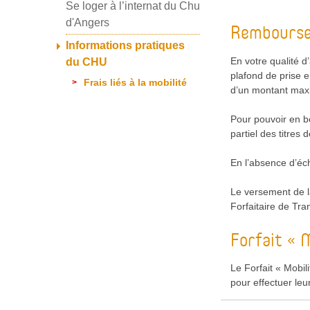
Se loger à l’internat du Chu
d'Angers
Remboursem
Informations pratiques
En votre qualité 
du CHU
plafond de prise 
Frais liés à la mobilité
d’un montant maxi
Pour pouvoir en bé
partiel des titres
En l’absence d’éch
Le versement de la
Forfaitaire de Tra
Forfait « 
Le Forfait « Mobil
pour effectuer leu