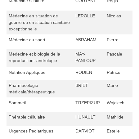
Médecine scolaire
COUTANT
Régis
Médecine en situation de
LEROLLE
Nicolas
guerre ou en situation sanitaire
exceptionnelle
Médecine du sport
ABRAHAM
Pierre
Médecine et biologie de la
MAY-
Pascale
reproduction- andrologie
PANLOUP
Nutrition Appliquée
RODIEN
Patrice
Pharmacologie
BRIET
Marie
médicale/thérapeutique
Sommeil
TRZEPIZUR
Wojciech
Thérapie céllulaire
HUNAULT
Mathilde
Urgences Pediatriques
DARVIOT
Estelle