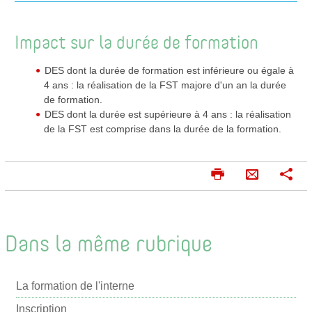
Impact sur la durée de formation
DES dont la durée de formation est inférieure ou égale à
4 ans : la réalisation de la FST majore d'un an la durée
de formation.
DES dont la durée est supérieure à 4 ans : la réalisation
de la FST est comprise dans la durée de la formation.
I
P
E
m
a
n
p
r
v
r
t
o
i
a
Dans la même rubrique
m
g
y
e
e
e
r
r
La formation de l'interne
r
p
Inscription