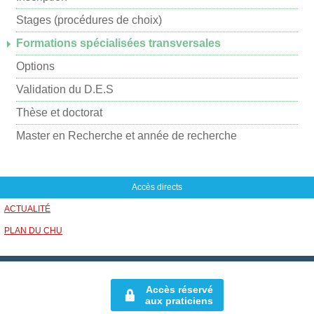
a
Stages (procédures de choix)
r
Formations spécialisées transversales
m
Options
a
i
Validation du D.E.S
l
Thèse et doctorat
Master en Recherche et année de recherche
Accès directs
ACTUALITÉ
PLAN DU CHU
Accès réservé
aux praticiens