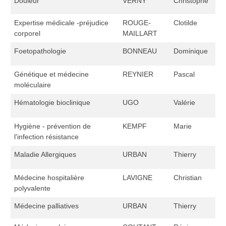
Douleur
VERNY
Christophe
Expertise médicale -préjudice
ROUGE-
Clotilde
corporel
MAILLART
Foetopathologie
BONNEAU
Dominique
Génétique et médecine
REYNIER
Pascal
moléculaire
Hématologie bioclinique
UGO
Valérie
Hygiène - prévention de
KEMPF
Marie
l'infection résistance
Maladie Allergiques
URBAN
Thierry
Médecine hospitalière
LAVIGNE
Christian
polyvalente
Médecine palliatives
URBAN
Thierry