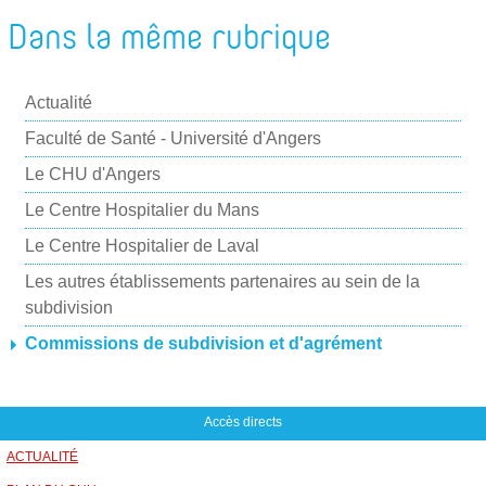
o
i
a
Dans la même rubrique
m
g
y
e
e
e
r
r
Actualité
r
p
Faculté de Santé - Université d'Angers
a
Le CHU d'Angers
r
Le Centre Hospitalier du Mans
m
Le Centre Hospitalier de Laval
a
i
Les autres établissements partenaires au sein de la
subdivision
l
Commissions de subdivision et d'agrément
Accès directs
ACTUALITÉ