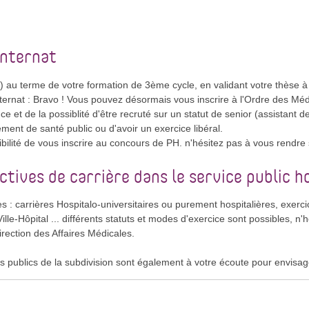
'internat
e) au terme de votre formation de 3ème cycle, en validant votre thèse 
Internat : Bravo ! Vous pouvez désormais vous inscrire à l'Ordre des Mé
 et de la possiblité d'être recruté sur un statut de senior (assistant des
ement de santé public ou d'avoir un exercice libéral.
bilité de vous inscrire au concours de PH. n'hésitez pas à vous rendre 
tives de carrière dans le service public ho
es : carrières Hospitalo-universitaires ou purement hospitalières, exerc
ille-Hôpital ... différents statuts et modes d'exercice sont possibles, 
irection des Affaires Médicales.
 publics de la subdivision sont également à votre écoute pour envisager