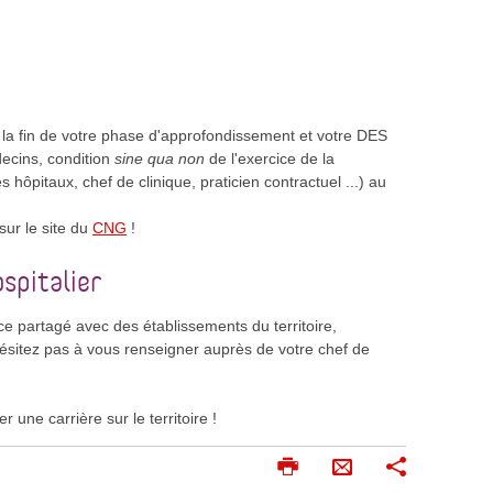
à la fin de votre phase d'approfondissement et votre DES
decins, condition
sine qua non
de l'exercice de la
 hôpitaux, chef de clinique, praticien contractuel ...) au
sur le site du
CNG
!
spitalier
ice partagé avec des établissements du territoire,
n'hésitez pas à vous renseigner auprès de votre chef de
 une carrière sur le territoire !
I
P
E
m
a